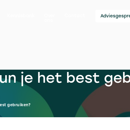
Kennisbank
Over
Contact
Adviesgespr
ons
un je het best ge
est gebruiken?