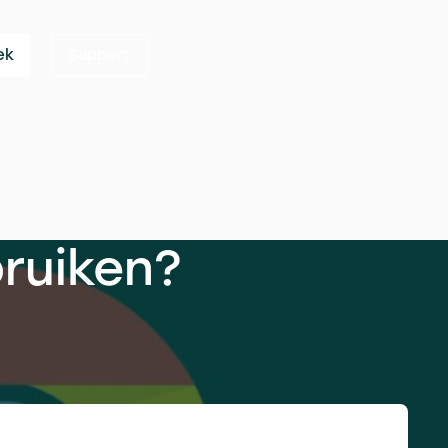
ek
Support
bruiken?