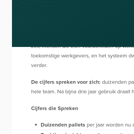
De transformatie is indrukwekkend. De Bermu
dat we nu eigenlijk niks meer kwijt zijn,"
zeg
Voorheen moesten medewerkers in ordners zo
via bolletjes op hun telefoon, en kan de ma
zelf, mensen die zich voorbereiden op werk 
toekomstige werkgevers, en het systeem dw
verder.
De cijfers spreken voor zich:
duizenden pall
hele team. Na bijna drie jaar gebruik draait
Cijfers die Spreken
Duizenden pallets
per jaar worden nu d