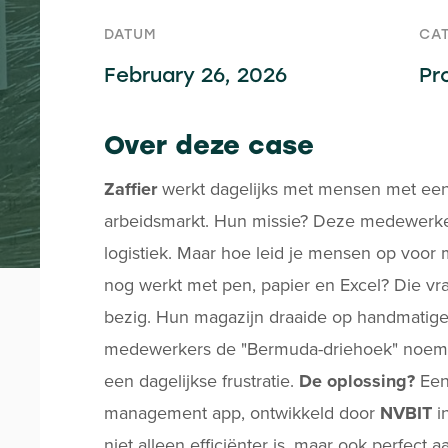
DATUM
CA
February 26, 2026
Pr
Over deze case
Zaffier
werkt dagelijks met mensen met een 
arbeidsmarkt. Hun missie? Deze medewerke
logistiek. Maar hoe leid je mensen op voor
nog werkt met pen, papier en Excel? Die v
bezig. Hun magazijn draaide op handmatige 
medewerkers de "Bermuda-driehoek" noemd
een dagelijkse frustratie.
De oplossing?
Een
management app, ontwikkeld door
NVBIT
i
niet alleen efficiënter is, maar ook perfect 