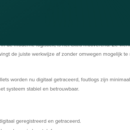
da-driehoek bestaat niet meer, alles is traceerbaar via d
t de manager.
eken of vragen waar iets stond. Nu werken ze zelfstandi
nager vanaf kantoor orders inplannen die direct zichtbaar
in de moderne logistiek, is het extra motiverend. Ze werk
ingt de juiste werkwijze af zonder omwegen mogelijk te 
ets worden nu digitaal getraceerd, foutlogs zijn minimaal,
 het systeem stabiel en betrouwbaar.
igitaal geregistreerd en getraceerd.