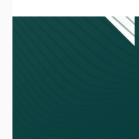
De uitdaging: magazijnb
Voor Zaffier was magazijnbeheer een arbeid
ordners, en als je iets zocht... nou ja, dan 
Zaffier.
"Als spullen kwijt waren, was dat al
De samenwerking: Gedul
De implementatie bij Zaffier verliep ander
uitgebreid, printers moesten komen, en halv
systeem was maanden klaar voordat het live
technische uitdagingen waren, zoals het aan
had zelfs een voordeel: het gaf het team ti
Het resultaat: Van Bermu