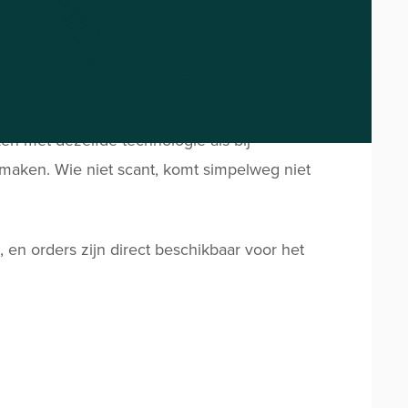
e app.
"Waar ik het meest blij mee ben, is
g, zien real-time welke orders klaarstaan
 zijn in het magazijn. Voor de medewerkers
en met dezelfde technologie als bij
maken. Wie niet scant, komt simpelweg niet
 en orders zijn direct beschikbaar voor het