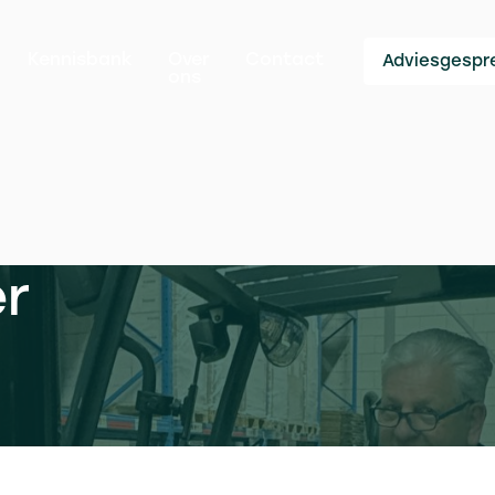
Kennisbank
Over
Contact
Adviesgespr
ons
er