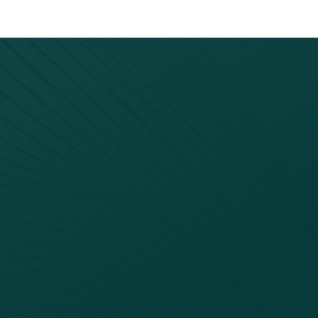
eheer met pen en papier
sintensief proces. Elke pallet kreeg een handgeschreven 
begon het zoekwerk.
"We noemden het intern de Bermuda-d
tijd in het magazijn. Soms was het gewoon niet te vinden. 
d en pragmatisme
s dan verwacht. Niet door technische problemen, maar doo
erwege besloot Zaffier het hele bedrijfspand mee te neme
 kon.
"Het heeft lang geduurd, maar dat had niks met jull
sturen van de labelprinters, sprong NVBIT direct bij met 
jd om te wennen aan de verandering.
da-Driehoek naar volledig overzi