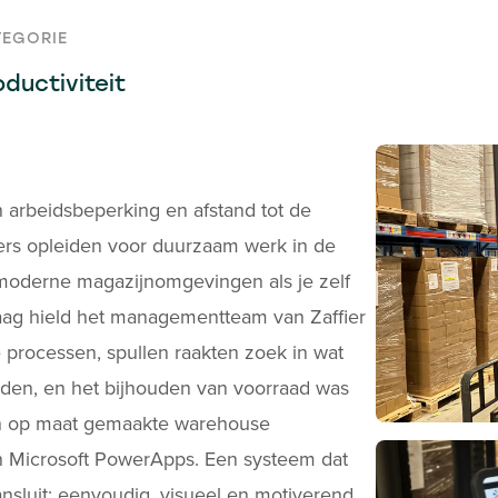
TEGORIE
oductiviteit
arbeidsbeperking en afstand tot de
rs opleiden voor duurzaam werk in de
 moderne magazijnomgevingen als je zelf
raag hield het managementteam van Zaffier
processen, spullen raakten zoek in wat
en, en het bijhouden van voorraad was
 op maat gemaakte warehouse
n Microsoft PowerApps. Een systeem dat
aansluit: eenvoudig, visueel en motiverend.