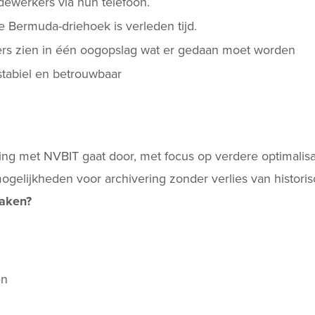
ewerkers via hun telefoon.
 Bermuda-driehoek is verleden tijd.
s zien in één oogopslag wat er gedaan moet worden
stabiel en betrouwbaar
king met NVBIT gaat door, met focus op verdere optimalisat
 mogelijkheden voor archivering zonder verlies van histori
aken?
en